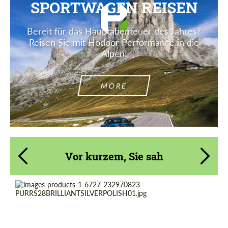
SPORTWAGEN REISEN
Bereit für das Hauptabenteuer des Jahres?
Reisen Sie mit Hodoor Performance in die
Alpen!
MORE
Vor kurzem, Sie sah
Product Type:
Geschmiedete Räder