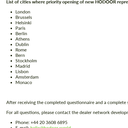
List of cities where priority opening of new HODOOR repres
London
Brussels
Helsinki
Paris
Berlin
Athens
Dublin
Rome
Bern
Stockholm
Madrid
Lisbon
Amsterdam
Monaco
After receiving the completed questionnaire and a complete s
For all questions, please contact the dealer network devel
Phone: +44 20 3608 6895
E-mail:
hello@hodoor.world