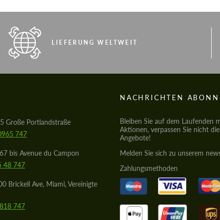
LIEFERUNG WELTWEIT
S
NACHRICHTEN ABONN
Bleiben Sie auf dem Laufenden mi
5 Große Portlandstraße
Aktionen, verpassen Sie nicht di
0965 747
Angebote!
567 bis Avenue du Campon
Melden Sie sich zu unserem news
5 48 747
Zahlungsmethoden
0 Brickell Ave, Miami, Vereinigte
8818 747