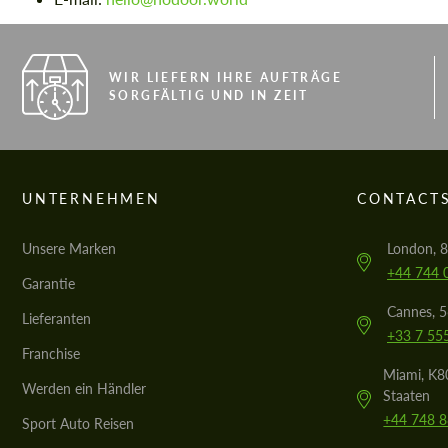
WIR LIEFERN IHRE AUFTRÄGE
SORGFÄLTIG UND IN ZEIT
UNTERNEHMEN
CONTACT
Unsere Marken
London, 8
+44 744 
Garantie
Cannes, 
Lieferanten
+33 7 55
Franchise
Miami, K80
Werden ein Händler
Staaten
+44 748 
Sport Auto Reisen