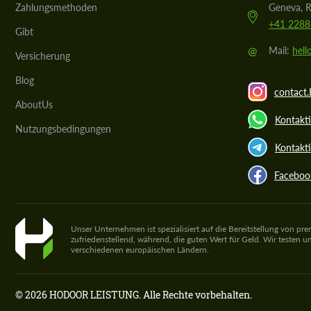
Zahlungsmethoden
Geneva, R
+41 2288
Gibt
@
Mail:
hel
Versicherung
Blog
contact.
AboutUs
Kontakt
Nutzungsbedingungen
Kontakti
Faceboo
Unser Unternehmen ist spezialisiert auf die Bereitstellung von pr
zufriedenstellend, während, die guten Wert für Geld. Wir testen
verschiedenen europäischen Ländern.
© 2026 HODOOR LEISTUNG. Alle Rechte vorbehalten.