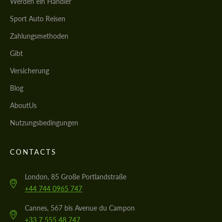
Werden ein Händler
most competitive offer.
most competitive offer.
Sport Auto Reisen
Zahlungsmethoden
Gibt
Versicherung
Blog
Stimmen Sie der Verarbeitung der
Stimmen Sie der Verarbeitung der
persönlichen Daten
AboutUs
persönlichen Daten
Nutzungsbedingungen
KONTAKTIEREN SIE MICH
KONTAKTIEREN SIE MICH
Wir sprechen Ihre Sprache
Wir sprechen Ihre Sprache
CONTACTS
London, 85 Große Portlandstraße
+44 744 0965 747
Cannes, 567 bis Avenue du Campon
+33 7 555 48 747