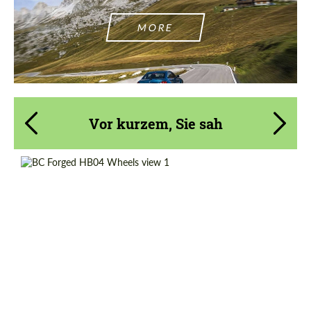
MORE
Vor kurzem, Sie sah
Product Type:
Geschmiedete Räder
Diameter:
13", 14", 15", 16", 17", 18", 19", 20", 21", 22",
23", 24"
Wheel construction:
2 Stück
Country of origin:
Taiwan