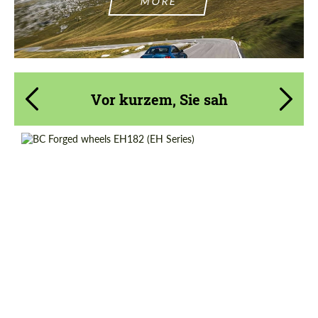
MORE
Vor kurzem, Sie sah
Country of origin:
Taiwan
Product Type:
Geschmiedete Räder
Diameter:
17", 18", 19", 20", 21", 22", 23"
Wheel construction:
Monoblock