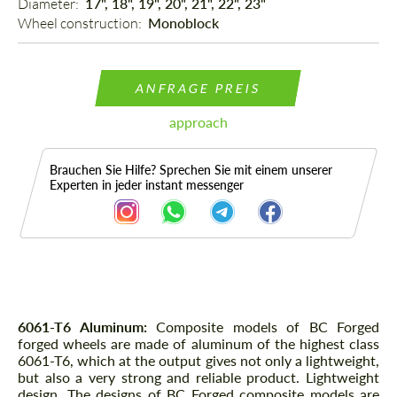
Diameter: 
17", 18", 19", 20", 21", 22", 23"
Wheel construction: 
Monoblock
ANFRAGE PREIS
approach
Brauchen Sie Hilfe? Sprechen Sie mit einem unserer
Experten in jeder instant messenger
Beschreibung
6061-T6 Aluminum:
Composite models of BC Forged
forged wheels are made of aluminum of the highest class
6061-T6, which at the output gives not only a lightweight,
but also a very strong and reliable product. Lightweight
design. The designs of BC Forged composite models are