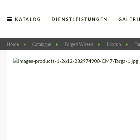
KATALOG
DIENSTLEISTUNGEN
GALERI
Home
Catalogue
Forged Wheels
Brixton
Fo