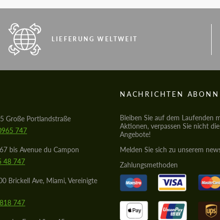
LIEFERUNG WELTWEIT
S
NACHRICHTEN ABONN
Bleiben Sie auf dem Laufenden mi
5 Große Portlandstraße
Aktionen, verpassen Sie nicht di
0965 747
Angebote!
567 bis Avenue du Campon
Melden Sie sich zu unserem news
5 48 747
Zahlungsmethoden
0 Brickell Ave, Miami, Vereinigte
8818 747