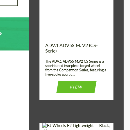
Country of origin:
USA
Diameter:
13", 14", 15", 16", 17",
18", 19", 20", 21", 22",
23", 24"
Wheel construction:
2 Stück
ADV.1 ADV5S M. V2 (CS-
Serie)
The ADV.1 ADV5S M.V2 CS Series is a
sport-tuned two-piece forged wheel
from the Competition Series, featuring a
five-spoke sport d...
VIEW