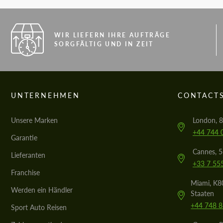
WIR LIEFERN IHRE AUFTRÄGE
SORGFÄLTIG UND IN ZEIT
UNTERNEHMEN
CONTACT
Unsere Marken
London, 8
+44 744 
Garantie
Cannes, 
Lieferanten
+33 7 55
Franchise
Miami, K80
Werden ein Händler
Staaten
+44 748 
Sport Auto Reisen