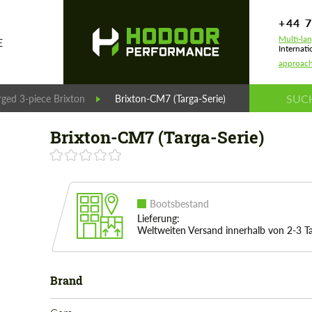
+44 
Multi-la
E
Internati
approac
rged 3-piece Brixton
Brixton-CM7 (Targa-Serie)
Brixton-CM7 (Targa-Serie)
Bootsbestand
Lieferung:
Weltweiten Versand innerhalb von 2-3 T
Brand