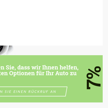
 Sie, dass wir Ihnen helfen,
7%
ten Optionen für Ihr Auto zu
N SIE EINEN RÜCKRUF AN