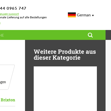
744 0965 747
nguage-support
German
onale Lieferung auf alle Bestellungen
h
Weitere Produkte aus
dieser Kategorie
agen
Diameter:
13", 14", 15", 16", 17",
18", 19", 20", 21", 22",
23", 24"
Brixton
Material:
ABS-Kunststoff, Basalt
Fiber, Forged carbon