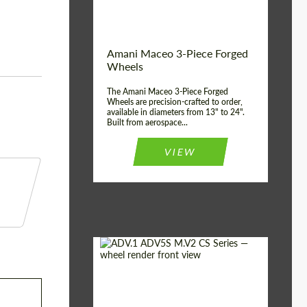
Product Type:
3 Stück
Country of origin:
USA
Wheel construction:
3 Stück
Amani Maceo 3-Piece Forged
Wheels
The Amani Maceo 3-Piece Forged
Wheels are precision-crafted to order,
available in diameters from 13" to 24".
Built from aerospace...
VIEW
Product
Geschmiedete
Räder
Type: