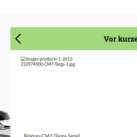
Stimmen Sie der Verarbeitung der
Stimmen Sie der Verarbeitung der
persönlichen Daten
persönlichen Daten
Vor kurze
KONTAKTIEREN SIE MICH
KONTAKTIEREN SIE MICH
Wir sprechen Ihre Sprache
Wir sprechen Ihre Sprache
Product
Geschmiedete
Räder
Type:
Diameter:
18", 19", 20", 21", 22",
23", 24"
Country of origin:
USA
Wheel construction:
3 Stück
Brixton-CM7 (Targa-Serie)