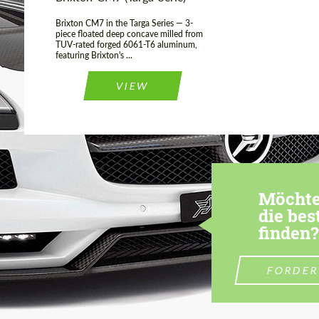
Brixton CM7 in the Targa Series — 3-
piece floated deep concave milled from
TUV-rated forged 6061-T6 aluminum,
featuring Brixton's ...
VIEW
Möchten
die bes
finden?
FORDER