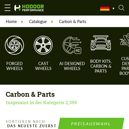
Home
Catalogue
Carbon & Parts
CU
BODY KITS,
FORGED
CAST
AI DESIGNED
DE
CARBON &
WHEELS
WHEELS
WHEELS
PAR
PARTS
BODY
Carbon & Parts
Insgesamt in der Kategorie
2,399
SORTIEREN NACH
PREISAUSWAHL