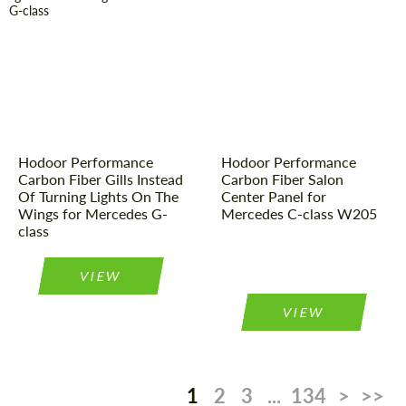
Country of
Russland
Country of
Russland
origin:
origin:
Material:
Kohlenstoff-
Material:
Kohlenstoff-
Faser
Faser
Product
Carbon-
Product
Carbon-
Teile
Teile
Type:
Type:
Hodoor Performance
Hodoor Performance
Carbon Fiber Gills Instead
Carbon Fiber Salon
Of Turning Lights On The
Center Panel for
Wings for Mercedes G-
Mercedes C-class W205
class
VIEW
VIEW
1
2
3
...
134
>
>>