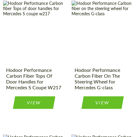
Country of
Russland
Product
Carbon-
Teile
origin:
Type:
Product
Carbon-
Material:
Kohlenstoff-
Teile
Faser
Type:
Country of
Russland
Material:
Kohlenstoff-
origin:
Faser
Hodoor Performance
Hodoor Performance
Carbon Fiber Tops Of
Carbon Fiber On The
Door Handles for
Steering Wheel for
Mercedes S Coupe W217
Mercedes G-class
VIEW
VIEW