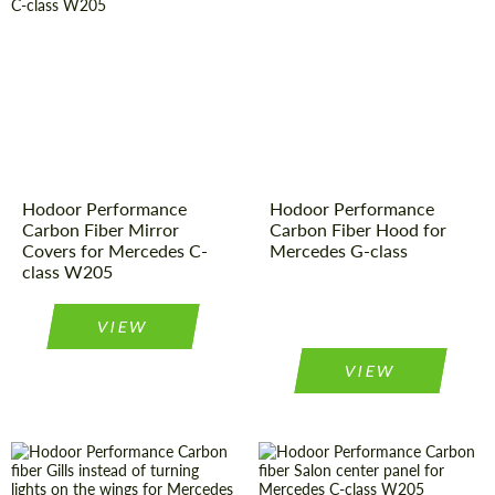
Stimmen Sie der Verarbeitung der
Stimmen Sie der Verarbeitung der
persönlichen Daten
persönlichen Daten
Material:
Kohlenstoff-
Product
Carbon-
KONTAKTIEREN SIE MICH
KONTAKTIEREN SIE MICH
Faser
Teile
Type:
Wir sprechen Ihre Sprache
Product
Carbon-
Wir sprechen Ihre Sprache
Country of
Russland
Teile
Type:
origin:
Country of
Russland
Material:
Kohlenstoff-
origin:
Faser
Hodoor Performance
Hodoor Performance
Carbon Fiber Mirror
Carbon Fiber Hood for
Covers for Mercedes C-
Mercedes G-class
class W205
VIEW
VIEW