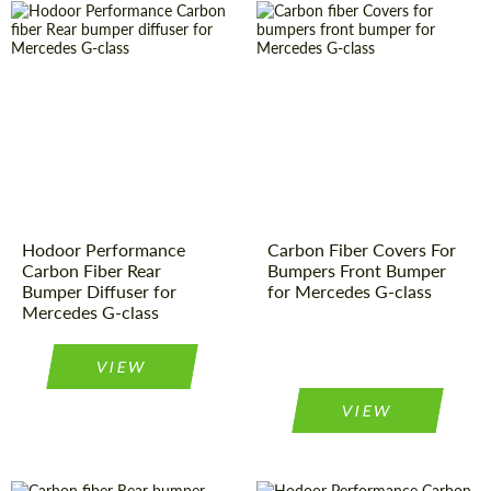
Material:
Kohlenstoff-
Country of
Russland
Faser
origin:
Country of
Russland
Product
Carbon-
origin:
Teile
Type:
Product
Carbon-
Material:
Kohlenstoff-
Teile
Type:
Faser
Hodoor Performance
Carbon Fiber Covers For
Carbon Fiber Rear
Bumpers Front Bumper
Bumper Diffuser for
for Mercedes G-class
Mercedes G-class
VIEW
VIEW