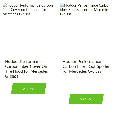
Material:
Kohlenstoff-
Country of
Russland
Faser
origin:
Product
Carbon-
Product
Carbon-
Teile
Type:
Teile
Type:
Country of
Russland
Material:
Kohlenstoff-
origin:
Faser
Hodoor Performance
Hodoor Performance
Carbon Fiber Cover On
Carbon Fiber Roof Spoiler
The Hood for Mercedes
for Mercedes G-class
G-class
VIEW
VIEW