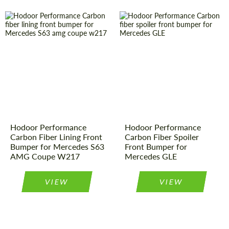
Material:
Kohlenstoff-
Material:
Kohlenstoff-
Faser
Faser
Product
Carbon-
Country of
Russland
Teile
Type:
origin:
Country of
Russland
Product
Carbon-
Teile
origin:
Type:
Hodoor Performance
Hodoor Performance
Carbon Fiber Lining Front
Carbon Fiber Spoiler
Bumper for Mercedes S63
Front Bumper for
AMG Coupe W217
Mercedes GLE
VIEW
VIEW