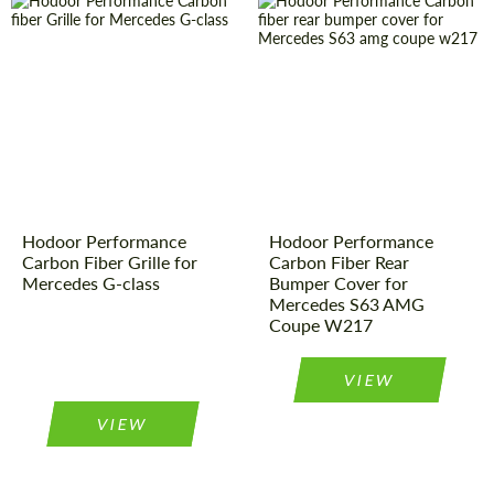
Material:
Kohlenstoff-
Country of
Russland
Faser
origin:
Country of
Russland
Material:
Kohlenstoff-
origin:
Faser
Product
Carbon-
Product
Carbon-
Teile
Teile
Type:
Type:
Hodoor Performance
Hodoor Performance
Carbon Fiber Grille for
Carbon Fiber Rear
Mercedes G-class
Bumper Cover for
Mercedes S63 AMG
Coupe W217
VIEW
VIEW