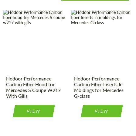
Country of
Russland
Country of
Russland
origin:
origin:
Material:
Kohlenstoff-
Material:
Kohlenstoff-
Faser
Faser
Product
Carbon-
Product
Carbon-
Teile
Teile
Type:
Type:
Hodoor Performance
Hodoor Performance
Carbon Fiber Hood for
Carbon Fiber Inserts In
Mercedes S Coupe W217
Moldings for Mercedes
With Gills
G-class
VIEW
VIEW