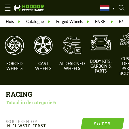
Huis
Catalogue
Forged Wheels
ENKEI
RACI
CU
BODY KITS,
FORGED
CAST
AI DESIGNED
DE
CARBON &
WHEELS
WHEELS
WHEELS
PAR
PARTS
BODY
RACING
Totaal in de categorie
6
SORTEREN OP
FILTER