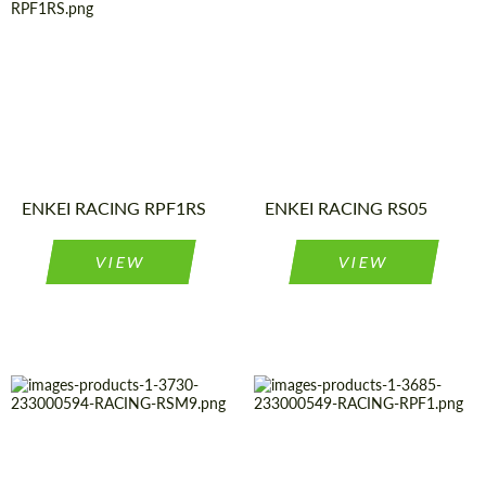
Country of origin:
Japan
Country of origin:
Japan
Wheel
Monoblock
Product
Forged
Wheels
construction:
Type:
Product
Forged
Wheel
Monoblock
Wheels
Type:
construction:
Diameter:
15"
Diameter:
15", 16", 17",
ENKEI RACING RPF1RS
ENKEI RACING RS05
18"
VIEW
VIEW
Wheel
Monoblock
Diameter:
15", 16", 17",
18", 19"
construction: