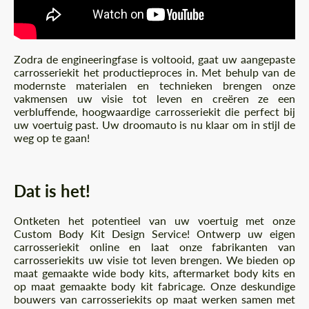
Akkoord gaan met de verwerking van
Akkoord gaan met de verwerking van
persoonsgegevens
persoonsgegevens
Zodra de engineeringfase is voltooid, gaat uw aangepaste
CONTACTEER MIJ
CONTACTEER MIJ
carrosseriekit het productieproces in. Met behulp van de
modernste materialen en technieken brengen onze
Wij spreken uw taal
Wij spreken uw taal
vakmensen uw visie tot leven en creëren ze een
verbluffende, hoogwaardige carrosseriekit die perfect bij
uw voertuig past. Uw droomauto is nu klaar om in stijl de
weg op te gaan!
Dat is het!
Ontketen het potentieel van uw voertuig met onze
Custom Body Kit Design Service! Ontwerp uw eigen
carrosseriekit online en laat onze fabrikanten van
carrosseriekits uw visie tot leven brengen. We bieden op
maat gemaakte wide body kits, aftermarket body kits en
op maat gemaakte body kit fabricage. Onze deskundige
bouwers van carrosseriekits op maat werken samen met