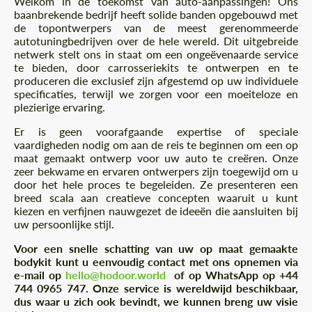
Welkom in de toekomst van auto-aanpassingen! Ons
baanbrekende bedrijf heeft solide banden opgebouwd met
de topontwerpers van de meest gerenommeerde
autotuningbedrijven over de hele wereld. Dit uitgebreide
netwerk stelt ons in staat om een ongeëvenaarde service
te bieden, door carrosseriekits te ontwerpen en te
produceren die exclusief zijn afgestemd op uw individuele
specificaties, terwijl we zorgen voor een moeiteloze en
plezierige ervaring.
Er is geen voorafgaande expertise of speciale
vaardigheden nodig om aan de reis te beginnen om een op
maat gemaakt ontwerp voor uw auto te creëren. Onze
zeer bekwame en ervaren ontwerpers zijn toegewijd om u
door het hele proces te begeleiden. Ze presenteren een
breed scala aan creatieve concepten waaruit u kunt
kiezen en verfijnen nauwgezet de ideeën die aansluiten bij
uw persoonlijke stijl.
Voor een snelle schatting van uw op maat gemaakte
bodykit kunt u eenvoudig contact met ons opnemen via
e-mail op
hello@hodoor.world
of op WhatsApp op +44
744 0965 747. Onze service is wereldwijd beschikbaar,
dus waar u zich ook bevindt, we kunnen breng uw visie