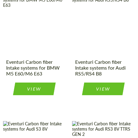
Country of
United
Country of
United
Kingdom
Kingdom
origin:
origin:
Material:
Carbon fiber
Material:
Carbon fiber
Product Type:
Parts
Product Type:
Parts
Eventuri Carbon fiber
Eventuri Carbon fiber
Intake systems for BMW
Intake systems for Audi
M5 E60/M6 E63
RS5/RS4 B8
VIEW
VIEW