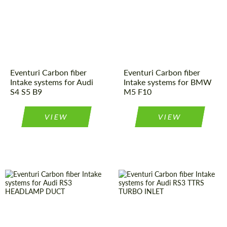
Kingdom
origin:
Country of
United
Kingdom
origin:
Product Type:
Parts
Material:
Carbon fiber
Material:
Carbon fiber
Eventuri Carbon fiber
Eventuri Carbon fiber
Intake systems for Audi
Intake systems for BMW
S4 S5 B9
M5 F10
VIEW
VIEW
Material:
Carbon fiber
Product Type:
Parts
Country of
United
Material:
Carbon fiber