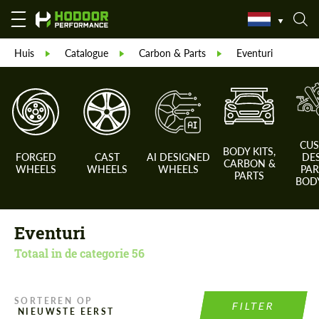
Huis
Catalogue
Carbon & Parts
Eventuri
CU
BODY KITS,
FORGED
CAST
AI DESIGNED
DE
CARBON &
WHEELS
WHEELS
WHEELS
PAR
PARTS
BODY
Eventuri
Totaal in de categorie
56
SORTEREN OP
FILTER