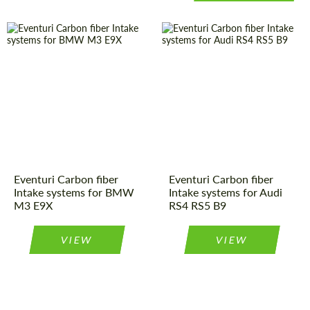
Product Type:
Parts
Material:
Carbon fiber
Material:
Carbon fiber
Product Type:
Parts
Country of
United
Country of
United
Kingdom
Kingdom
origin:
origin:
Eventuri Carbon fiber
Eventuri Carbon fiber
Intake systems for BMW
Intake systems for Audi
M3 E9X
RS4 RS5 B9
VIEW
VIEW