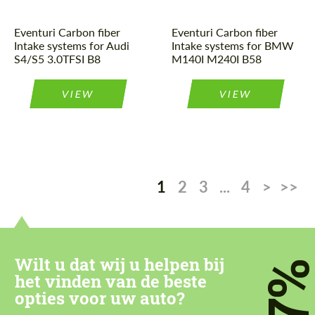
Eventuri Carbon fiber
Eventuri Carbon fiber
Intake systems for Audi
Intake systems for BMW
S4/S5 3.0TFSI B8
M140I M240I B58
VIEW
VIEW
1
2
3
...
4
>
>>
Wilt u dat wij u helpen bij
7
het vinden van de beste
opties voor uw auto?