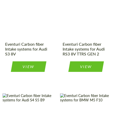
Country of
United
Product Type:
Parts
Kingdom
origin:
Material:
Carbon fiber
Product Type:
Parts
Country of
United
Kingdom
Material:
Carbon fiber
origin:
Eventuri Carbon fiber
Eventuri Carbon fiber
Intake systems for Audi
Intake systems for Audi
S3 8V
RS3 8V TTRS GEN 2
VIEW
VIEW
Product Type:
Parts
Country of
United