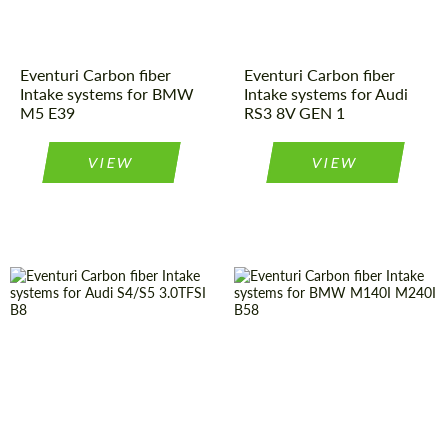
Kingdom
Material:
Carbon fiber
origin:
Wij spreken uw taal
Wij spreken uw taal
Eventuri Carbon fiber
Eventuri Carbon fiber
Intake systems for BMW
Intake systems for Audi
M5 E39
RS3 8V GEN 1
VIEW
VIEW
Material:
Carbon fiber
Country of
United
Kingdom
origin:
Country of
United
Kingdom
origin:
Product Type:
Parts
Product Type:
Parts
Material:
Carbon fiber