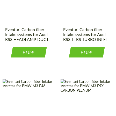
Kingdom
origin:
Country of
United
Kingdom
Product Type:
Parts
origin:
Eventuri Carbon fiber
Eventuri Carbon fiber
Intake systems for Audi
Intake systems for Audi
RS3 HEADLAMP DUCT
RS3 TTRS TURBO INLET
VIEW
VIEW
Product Type:
Parts
Material:
Carbon fiber
Country of
United
Country of
United
Kingdom
Kingdom
origin:
origin: