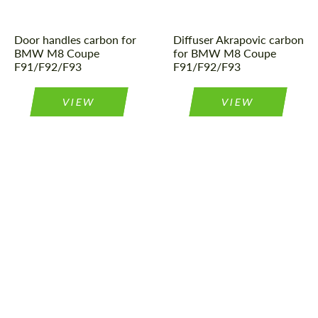
Wij spreken uw taal
Wij spreken uw taal
Door handles carbon for
Diffuser Akrapovic carbon
BMW M8 Coupe
for BMW M8 Coupe
F91/F92/F93
F91/F92/F93
VIEW
VIEW