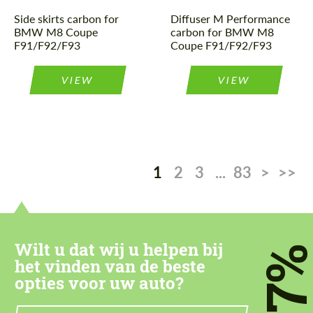
Side skirts carbon for
Diffuser M Performance
BMW M8 Coupe
carbon for BMW M8
F91/F92/F93
Coupe F91/F92/F93
VIEW
VIEW
1
2
3
...
83
>
>>
Wilt u dat wij u helpen bij
7
het vinden van de beste
opties voor uw auto?