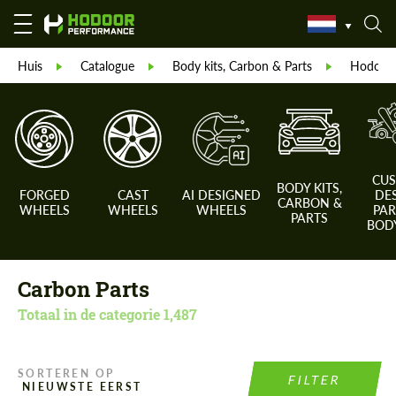
Huis
Catalogue
Body kits, Carbon & Parts
Hodoor 
CU
BODY KITS,
FORGED
CAST
AI DESIGNED
DE
CARBON &
WHEELS
WHEELS
WHEELS
PAR
PARTS
BODY
Carbon Parts
Totaal in de categorie
1,487
SORTEREN OP
FILTER