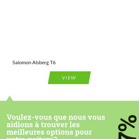
Acceptez le traitement des données à
Acceptez le traitement des données à
caractère personnel
caractère personnel
Salomon Alsberg Т6
CONTACTEZ-MOI
CONTACTEZ-MOI
VIEW
Nous parlons votre langue
Nous parlons votre langue
Voulez-vous que nous vous
7
aidions à trouver les
meilleures options pour