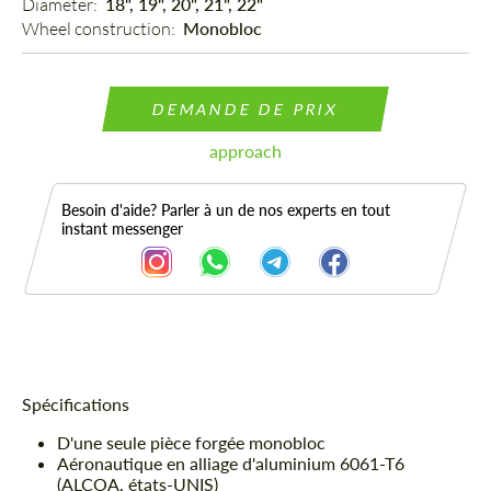
Diameter: 
18", 19", 20", 21", 22"
Wheel construction: 
Monobloc
DEMANDE DE PRIX
approach
Besoin d'aide? Parler à un de nos experts en tout
instant messenger
Description
Spécifications
D'une seule pièce forgée monobloc
Aéronautique en alliage d'aluminium 6061-T6
(ALCOA, états-UNIS)