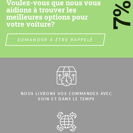
Voulez-vous que nous vous
7
aidions à trouver les
CONTACTEZ-MOI
CONTACTEZ-MOI
meilleures options pour
Nous parlons votre langue
votre voiture?
Nous parlons votre langue
DEMANDER À ÊTRE RAPPELÉ
NOUS LIVRONS VOS COMMANDES AVEC
SOIN ET DANS LE TEMPS