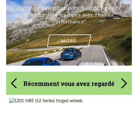
Prêt pour l'aventure principale de l'année?
Voyagez dans les Alpes avec Hodoor
Performance!
MORE
Récemment vous avez regardé
Diameter:
19", 20", 21"
Country of origin:
États-unis