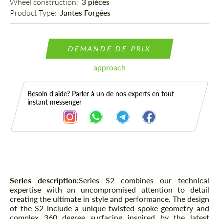
Wheel construction: 
3 pièces
Product Type: 
Jantes Forgées
DEMANDE DE PRIX
approach
Besoin d'aide? Parler à un de nos experts en tout
instant messenger
Description
Series description
:
Series S2 combines our technical
expertise with an uncompromised attention to detail
creating the ultimate in style and performance. The design
of the S2 include a unique twisted spoke geometry and
complex 360 degree surfacing inspired by the latest