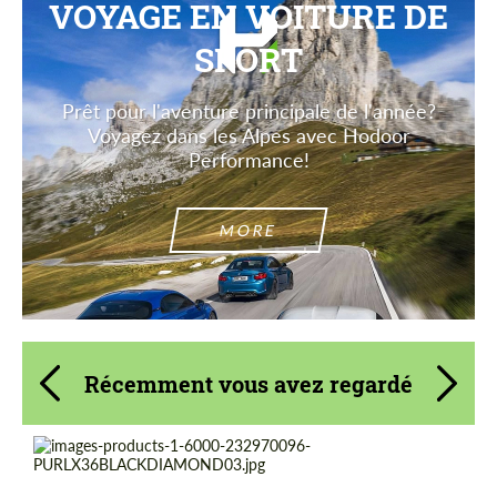
VOYAGE EN VOITURE DE
SPORT
Prêt pour l'aventure principale de l'année?
Voyagez dans les Alpes avec Hodoor
Performance!
MORE
Récemment vous avez regardé