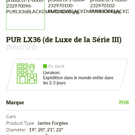
PUR LX36 (de Luxe de la Série III)
En stock
Livraison:
Expédition dans le monde entier dans
les 2-3 jours
Marque
PUR
Cars: 
Product Type: 
Jantes Forgées
Diameter: 
19", 20", 21", 22"