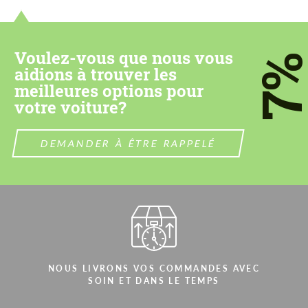
information for your price request. We will
information for your price request. We will
contact you within 1 business day with our
contact you within 1 business day with our
most competitive offer.
most competitive offer.
Voulez-vous que nous vous
7
aidions à trouver les
meilleures options pour
votre voiture?
DEMANDER À ÊTRE RAPPELÉ
Acceptez le traitement des données à
Acceptez le traitement des données à
caractère personnel
caractère personnel
CONTACTEZ-MOI
CONTACTEZ-MOI
Nous parlons votre langue
Nous parlons votre langue
NOUS LIVRONS VOS COMMANDES AVEC
SOIN ET DANS LE TEMPS