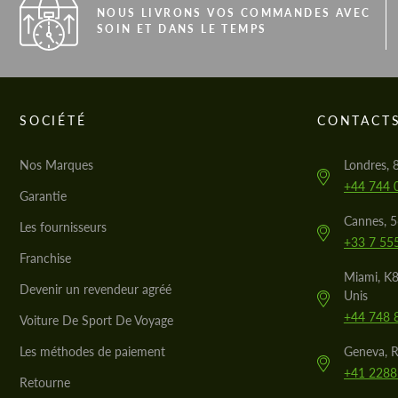
NOUS LIVRONS VOS COMMANDES AVEC
SOIN ET DANS LE TEMPS
SOCIÉTÉ
CONTACT
Nos Marques
Londres, 
+44 744 
Garantie
Cannes, 
Les fournisseurs
+33 7 55
Franchise
Miami, K8
Devenir un revendeur agréé
Unis
+44 748 
Voiture De Sport De Voyage
Les méthodes de paiement
Geneva, R
+41 2288
Retourne