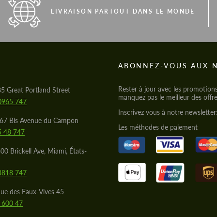
LIVRAISON PARTOUT DANS LE MONDE
S
ABONNEZ-VOUS AUX 
Rester à jour avec les promotion
85 Great Portland Street
manquez pas le meilleur des offre
0965 747
Inscrivez vous à notre newsletter
567 Bis Avenue du Campon
Les méthodes de paiement
5 48 747
00 Brickell Ave, Miami, États-
8818 747
ue des Eaux-Vives 45
 600 47