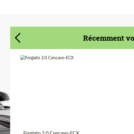
Acceptez le traitement des données à
Acceptez le traitement des données à
caractère personnel
caractère personnel
CONTACTEZ-MOI
CONTACTEZ-MOI
Récemment vou
Nous parlons votre langue
Nous parlons votre langue
Product Type:
Jantes Forgées
Diameter:
19", 20", 21", 22", 24",
26"
Country of origin:
États-unis
Wheel construction:
3 pièces
Forgiato 2.0 Concavo-ECX