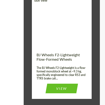
Diameter:
18", 19", 20", 21", 22",
23", 24"
Country of origin:
Allemagne
Product Type:
FlowForm Wheels
Wheel construction:
Monobloc
BJ Wheels F2-Lightweight
Flow-Formed Wheels
The BJ Wheels F2-Lightweight is a flow-
formed monoblock wheel at ~9.3 kg,
specifically engineered to clear RS3 and
TTRS brake cali...
VIEW