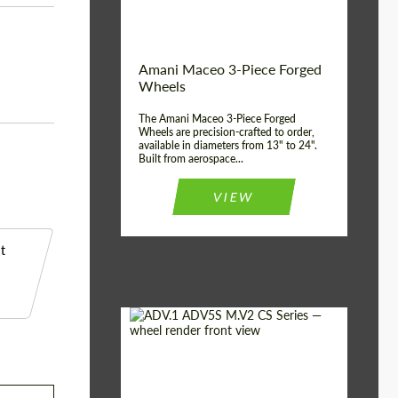
ABS
Product Type:
3 pièces
Country of origin:
États-unis
Amani Maceo 3-Piece Forged
Wheel construction:
3 pièces
Wheels
The Amani Maceo 3-Piece Forged
Wheels are precision-crafted to order,
available in diameters from 13" to 24".
Built from aerospace...
VIEW
t
Product Type:
Jantes Forgées