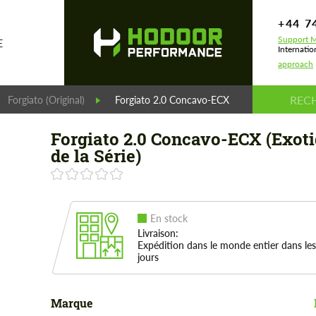
+44 7
Support M
E
Internatio
approach
Forgiato (Original)
Forgiato 2.0 Concavo-ECX (Exotique de la Séri
Forgiato 2.0 Concavo-ECX (Exot
de la Série)
En stock
Livraison:
Expédition dans le monde entier dans les
jours
Marque