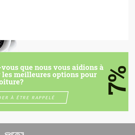
-vous que nous vous aidions à
7%
 les meilleures options pour
oiture?
ER À ÊTRE RAPPELÉ