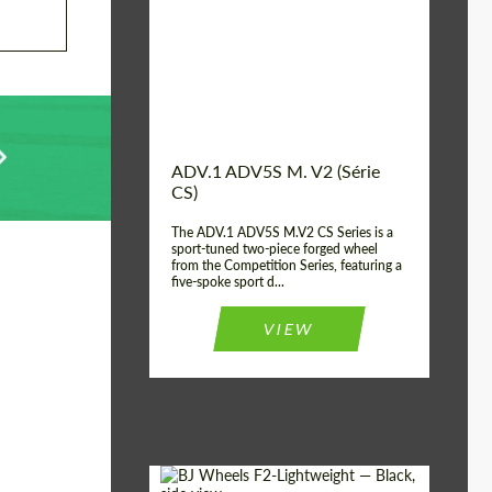
Country of origin:
États-unis
Diameter:
13", 14", 15", 16", 17",
18", 19", 20", 21", 22",
23", 24"
Wheel construction:
2 pièces
ADV.1 ADV5S M. V2 (Série
CS)
The ADV.1 ADV5S M.V2 CS Series is a
sport-tuned two-piece forged wheel
from the Competition Series, featuring a
five-spoke sport d...
VIEW