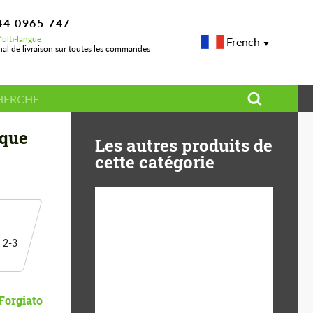
44 0965 747
ulti-langue
French
nal de livraison sur toutes les commandes
e)
ique
Les autres produits de
cette catégorie
Diameter:
13", 14", 15", 16", 17",
 2-3
18", 19", 20", 21", 22",
23", 24"
Material:
Forged carbon, La Fibre
Forgiato
De Basalte, Plastique