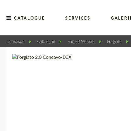
CATALOGUE
SERVICES
GALERI
La maison
Catalogue
Forged Wheels
Forgiato