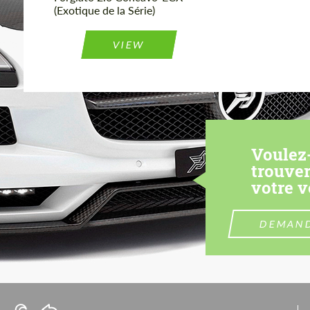
(Exotique de la Série)
VIEW
Voulez
trouver
votre v
DEMAND