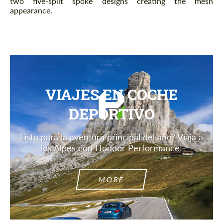
two five-split spoke designs creating the mesh
appearance.
VIAJES EN COCHE
DEPORTIVO
Listo para la aventura principal del año? Viaja a
los Alpes con Hodoor Performance!
MORE