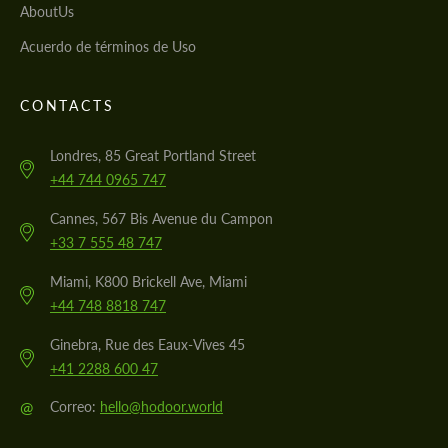
AboutUs
Acuerdo de términos de Uso
CONTACTS
Londres, 85 Great Portland Street
+44 744 0965 747
Cannes, 567 Bis Avenue du Campon
+33 7 555 48 747
Miami, K800 Brickell Ave, Miami
+44 748 8818 747
Ginebra, Rue des Eaux-Vives 45
+41 2288 600 47
@
Correo:
hello@hodoor.world