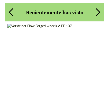
Recientemente has visto
Product Type:
Llantas Forjadas
Diameter:
19", 20", 22"
Country of origin:
Estados UNIDOS
Wheel construction:
Monoblock