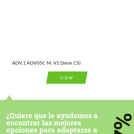
most competitive offer.
Acepta el tratamiento de datos de
Acepta el tratamiento de datos de
carácter personal
carácter personal
ADV.1 ADV05C M. V1 (Serie CS)
CONTACTA CONMIGO
CONTACTA CONMIGO
VIEW
Hablamos su idioma
Hablamos su idioma
¿Quiere que le ayudemos a
7
encontrar las mejores
opciones para adaptarse a