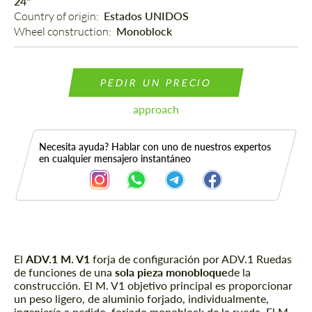
24"
Country of origin: 
Estados UNIDOS
Wheel construction: 
Monoblock
PEDIR UN PRECIO
approach
Necesita ayuda? Hablar con uno de nuestros expertos
en cualquier mensajero instantáneo
El
Descripción
ADV.1 M. V1
forja de configuración por ADV.1 Ruedas
de funciones de una
sola pieza monobloque
de la
construcción. El M. V1 objetivo principal es proporcionar
un peso ligero, de aluminio forjado, individualmente,
ingeniería a pedido, forjado monoblock de la rueda. El M.