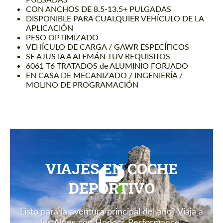
CON ANCHOS DE 8.5-13.5+ PULGADAS
DISPONIBLE PARA CUALQUIER VEHÍCULO DE LA
APLICACIÓN
PESO OPTIMIZADO
VEHÍCULO DE CARGA / GAWR ESPECÍFICOS
SE AJUSTA A ALEMÁN TÜV REQUISITOS
6061 T6 TRATADOS de ALUMINIO FORJADO
EN CASA DE MECANIZADO / INGENIERÍA /
MOLINO DE PROGRAMACIÓN
VIAJES EN COCHE
DEPORTIVO
Listo para la aventura principal del año? Viaja a
los Alpes con Hodoor Performance!